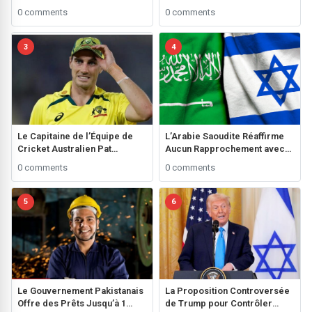
du Pakistan : Accords Clés et
Khyber Pakhtunkhwa, Ali Amin
0 comments
0 comments
Relations Bilatérales
Gandapur
3
4
Le Capitaine de l’Équipe de
L’Arabie Saoudite Réaffirme
Cricket Australien Pat
Aucun Rapprochement avec
Cummins Incertain pour le
Israël Sans État Palestinien
0 comments
0 comments
Trophy des Champions en
Raison d’une Blessure au
Genou
5
6
Le Gouvernement Pakistanais
La Proposition Controversée
Offre des Prêts Jusqu’à 1
de Trump pour Contrôler