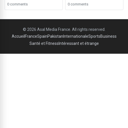
Million de Roupies pour les
Gaza Déclenche une Réaction
0 comments
0 comments
Employés Étudiant à l’Étranger
Mondiale
© 2026 Asal Media France. All rights reserved.
Accueil
France
Spain
Pakistan
Internationale
Sports
Business
Santé et Fitness
Intéressant et étrange