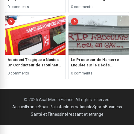
Noire’ Avant les Élections
Recherche sur le Cancer des
0 comments
0 comments
Générales ###
Enfants**
5
6
Accident Tragique à Nantes :
Le Procureur de Nanterre
Un Conducteur de Trottinette
Enquête sur le Décès
de 20 Ans Perd la Vie ###
d’Abdullah Diaw au
0 comments
0 comments
Commissariat de Bagneux
###
© 2026 Asal Media France. All rights reserved.
Accueil
France
Spain
Pakistan
Internationale
Sports
Business
Santé et Fitness
Intéressant et étrange