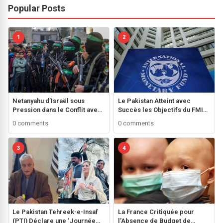
Popular Posts
1
2
Netanyahu d’Israël sous
Le Pakistan Atteint avec
Pression dans le Conflit avec
Succès les Objectifs du FMI
le Hamas**
grâce à une Performance
0 comments
0 comments
Fiscale Remarquable
3
4
Le Pakistan Tehreek-e-Insaf
La France Critiquée pour
(PTI) Déclare une ‘Journée
l’Absence de Budget de