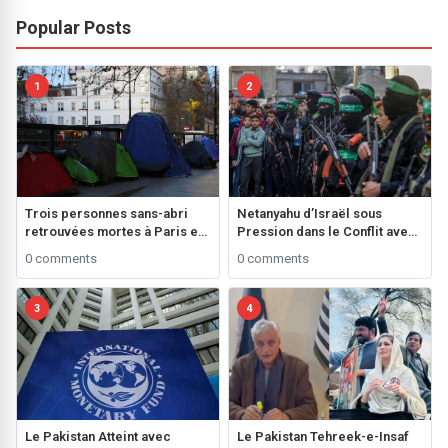
Popular Posts
1
2
Trois personnes sans-abri
Netanyahu d’Israël sous
retrouvées mortes à Paris en
Pression dans le Conflit avec
une semaine, un triste reflet
le Hamas**
0 comments
0 comments
d’une crise nationale
3
4
Le Pakistan Atteint avec
Le Pakistan Tehreek-e-Insaf