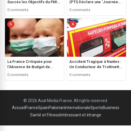
Succès les Objectifs du FMI
(PTI) Déclare une ‘Journée
grâce à une Performance
Noire’ Avant les Élections
0 comments
0 comments
Fiscale Remarquable
Générales ###
5
6
La France Critiquée pour
Accident Tragique à Nantes :
l’Absence de Budget de
Un Conducteur de Trottinette
Recherche sur le Cancer des
de 20 Ans Perd la Vie ###
0 comments
0 comments
Enfants**
© 2026 Asal Media France. All rights reserved.
Accueil
France
Spain
Pakistan
Internationale
Sports
Business
Santé et Fitness
Intéressant et étrange