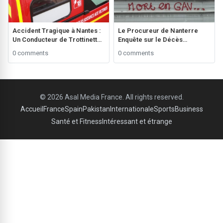
Accident Tragique à Nantes :
Le Procureur de Nanterre
Un Conducteur de Trottinette
Enquête sur le Décès
de 20 Ans Perd la Vie ###
d’Abdullah Diaw au
0 comments
0 comments
Commissariat de Bagneux
###
© 2026 Asal Media France. All rights reserved.
Accueil
France
Spain
Pakistan
Internationale
Sports
Business
Santé et Fitness
Intéressant et étrange