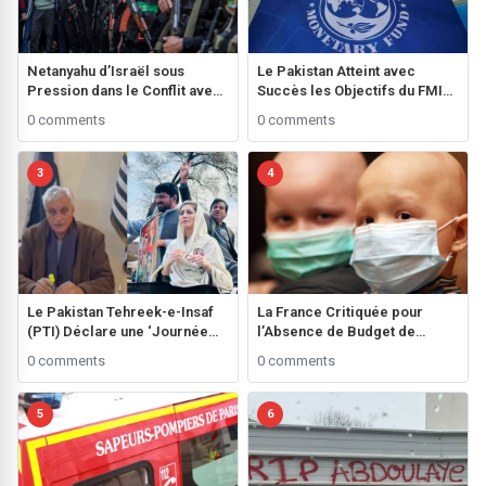
Netanyahu d’Israël sous
Le Pakistan Atteint avec
Pression dans le Conflit avec
Succès les Objectifs du FMI
le Hamas**
grâce à une Performance
0 comments
0 comments
Fiscale Remarquable
3
4
Le Pakistan Tehreek-e-Insaf
La France Critiquée pour
(PTI) Déclare une ‘Journée
l’Absence de Budget de
Noire’ Avant les Élections
Recherche sur le Cancer des
0 comments
0 comments
Générales ###
Enfants**
5
6