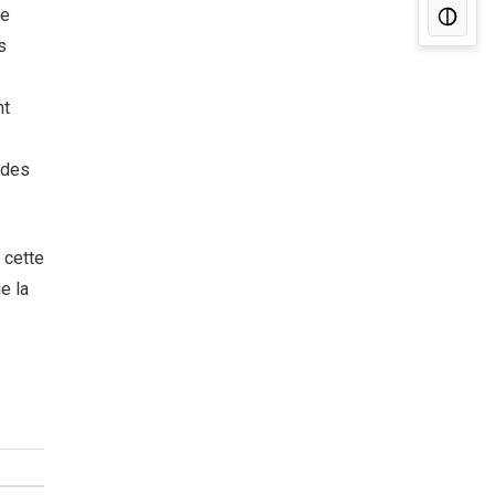
de
s
nt
é des
 cette
e la