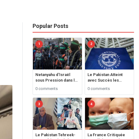
Popular Posts
1
2
Netanyahu d’Israël
Le Pakistan Atteint
sous Pression dans le
avec Succès les
Conflit avec le
Objectifs du FMI grâce
0 comments
0 comments
Hamas**
à une Performance
Fiscale Remarquable
3
4
Le Pakistan Tehreek-
La France Critiquée