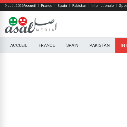
9 août 2026
Accueil
France
Spain
Pakistan
Internationale
Spor
ACCUEIL
FRANCE
SPAIN
PAKISTAN
IN