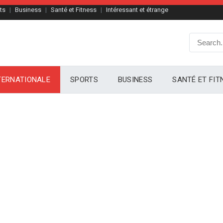
ts
Business
Santé et Fitness
Intéressant et étrange
TERNATIONALE
SPORTS
BUSINESS
SANTÉ ET FIT