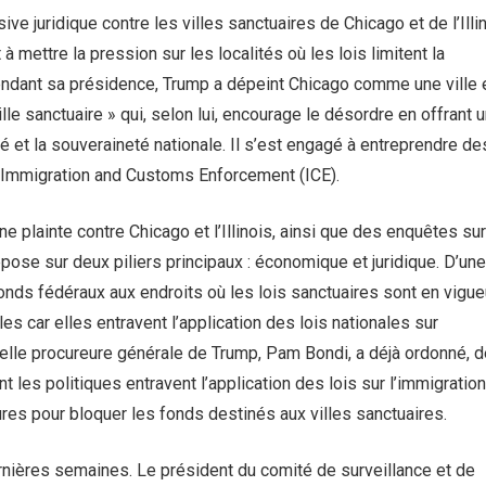
ve juridique contre les villes sanctuaires de Chicago et de l’Illin
ettre la pression sur les localités où les lois limitent la
 Pendant sa présidence, Trump a dépeint Chicago comme une ville 
ille sanctuaire » qui, selon lui, encourage le désordre en offrant 
é et la souveraineté nationale. Il s’est engagé à entreprendre de
 l’Immigration and Customs Enforcement (ICE).
ne plainte contre Chicago et l’Illinois, ainsi que des enquêtes sur
epose sur deux piliers principaux : économique et juridique. D’une
ds fédéraux aux endroits où les lois sanctuaires sont en vigueu
les car elles entravent l’application des lois nationales sur
velle procureure générale de Trump, Pam Bondi, a déjà ordonné, 
 les politiques entravent l’application des lois sur l’immigration.
es pour bloquer les fonds destinés aux villes sanctuaires.
ernières semaines. Le président du comité de surveillance et de