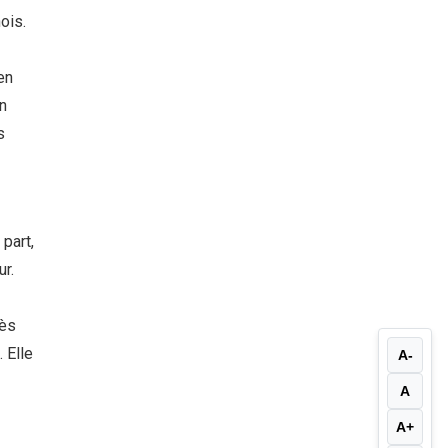
ois.
en
un
s
 part,
r.
dès
 Elle
A-
A
A+