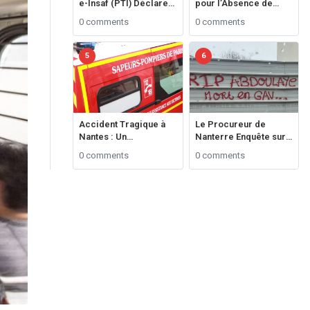
e-Insaf (PTI) Déclare
pour l’Absence de
une ‘Journée Noire’
Budget de Recherche
0 comments
0 comments
Avant les Élections
sur le Cancer des
Générales ###
Enfants**
5
6
Accident Tragique à
Le Procureur de
Nantes : Un
Nanterre Enquête sur
Conducteur de
le Décès d’Abdullah
0 comments
0 comments
Trottinette de 20 Ans
Diaw au Commissariat
Perd la Vie ###
de Bagneux ###