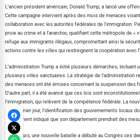
L’ancien président américain, Donald Trump, a lancé une offensi
Cette campagne intervient après des mois de menaces visant à m
collaboration avec les autorités fédérales de l’immigration.
proie au crime et à l’anarchie, qualifiant cette métropole de « v
refuge aux immigrants illégaux, compromettant ainsi la sécurit
actions contre les villes qui restreignent la coopération avec
L’administration Trump a initié plusieurs démarches, incluant u
plusieurs villes sanctuaires. La stratégie de l’administration r
des menaces ont été émises concernant la suspension des fon
D’autre part, il a été avancé que ces lois sont inconstitutionnel
l’immigration, qui relèvent de la compétence fédérale. La nou
son premier jour, l’identification des gouvernements locaux dont
a également indiqué que son département prendrait des mesur
Par ailleurs, une nouvelle bataille a débuté au Congrès ces d