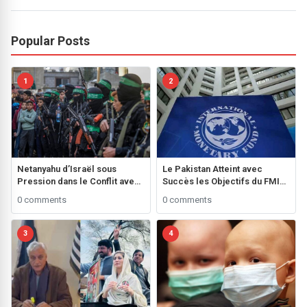
Popular Posts
1
2
Netanyahu d’Israël sous
Le Pakistan Atteint avec
Pression dans le Conflit avec
Succès les Objectifs du FMI
le Hamas**
grâce à une Performance
0 comments
0 comments
Fiscale Remarquable
3
4