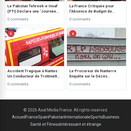
Le Pakistan Tehreek-e-Insaf
La France Critiquée pour
(PTI) Déclare une ‘Journée
l’Absence de Budget de
Noire’ Avant les Élections
Recherche sur le Cancer des
0 comments
0 comments
Générales ###
Enfants**
5
6
Accident Tragique à Nantes :
Le Procureur de Nanterre
Un Conducteur de Trottinette
Enquête sur le Décès
de 20 Ans Perd la Vie ###
d’Abdullah Diaw au
0 comments
0 comments
Commissariat de Bagneux
###
© 2026 Asal Media France. All rights reserved.
Accueil
France
Spain
Pakistan
Internationale
Sports
Business
Santé et Fitness
Intéressant et étrange