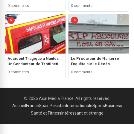
Noire’ Avant les Élections
Recherche sur le Cancer des
0 comments
0 comments
Générales ###
Enfants**
5
6
Accident Tragique à Nantes :
Le Procureur de Nanterre
Un Conducteur de Trottinette
Enquête sur le Décès
de 20 Ans Perd la Vie ###
d’Abdullah Diaw au
0 comments
0 comments
Commissariat de Bagneux
###
© 2026 Asal Media France. All rights reserved.
Accueil
France
Spain
Pakistan
Internationale
Sports
Business
Santé et Fitness
Intéressant et étrange