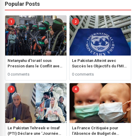
Popular Posts
1
2
Netanyahu d’Israël sous
Le Pakistan Atteint avec
Pression dans le Conflit avec
Succès les Objectifs du FMI
le Hamas**
grâce à une Performance
0 comments
0 comments
Fiscale Remarquable
3
4
Le Pakistan Tehreek-e-Insaf
La France Critiquée pour
(PTI) Déclare une ‘Journée
l’Absence de Budget de